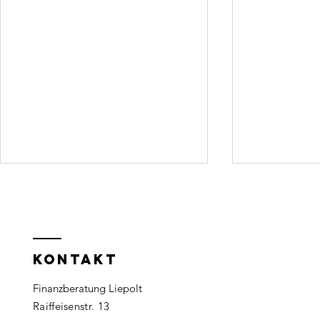
Sichere das
Wird 2
Glück deiner
gutes
Kinder
Bitcoi
Der Schutz deiner Kinder liegt
Bitcoin polari
mir besonders am Herzen.
andere Anlag
KONTAKT
Deshalb möchte ich gemeinsam
einem bewegte
mit JURA DIREKT – einem
sich für viele
Finanzberatung Liepolt
bundesweit tätigen
Steht 2026 im
Raiffeisenstr. 13