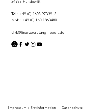
Servicedienstleister im Bereich
Erholung – od
24983 Handewitt
der rechtlichen Vorsorge –
ein Spielball 
sicherstellen
Tel.: +49 (0) 4608 9733912
Mob.: +49 (0) 160 1863480
dirk@finanzberatung-liepolt.de
Impressum / Erstinformation
Datenschutz